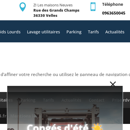
modal-check
Téléphone

ZI Les maisons Neuves

Rue des Grands Champs
0963650045
36330 Velles
ids Lourds
Lavage utilitaires
Parking
Tarifs
Actualités
'affiner votre recherche ou utilisez le panneau de navigation c
itaires
Parking
Tarifs
Actualités
Contact
Prise rdv
4.fr
-
Mentions légales