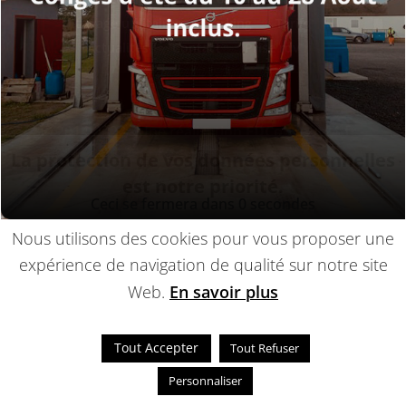
Lavage utilitaires
Parking
Tarifs
Actualités
Contact
Prise rdv
© 2014-2022 - Une réalisation
EDConcept24.fr
-
Mentions légales
La protection de vos données personnelles
est notre priorité.
Ceci se fermera dans
0
secondes
Nous utilisons des cookies pour vous proposer une
expérience de navigation de qualité sur notre site
Web.
En savoir plus
Tout Accepter
Tout Refuser
Personnaliser