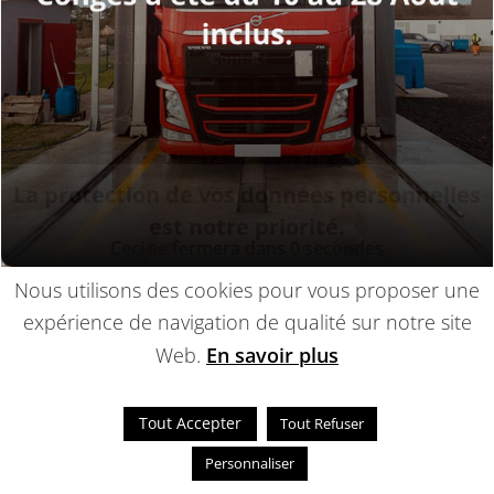
Lavage utilitaires
Parking
Tarifs
Actualités
Contact
Prise rdv
© 2014-2022 - Une réalisation
EDConcept24.fr
-
Mentions légales
La protection de vos données personnelles
est notre priorité.
Ceci se fermera dans
0
secondes
Nous utilisons des cookies pour vous proposer une
expérience de navigation de qualité sur notre site
Web.
En savoir plus
Tout Accepter
Tout Refuser
Personnaliser